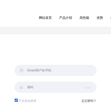
网站首页
产品介绍
高性能
优势


下次自动登录
忘记密码？