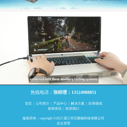
热线电话：
张经理：13124988851
首页
|
公司简介
|
产品中心
|
解决方案
|
应用领域
新闻资讯
|
联系我们
版权所有：copyright ©2023 湛江市芯聚能科技有限公司
后台管理